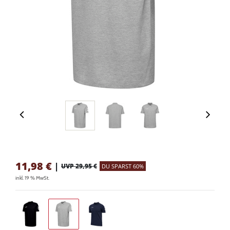
11,98
€
|
UVP 29,95 €
DU SPARST 60%
inkl. 19 % MwSt.