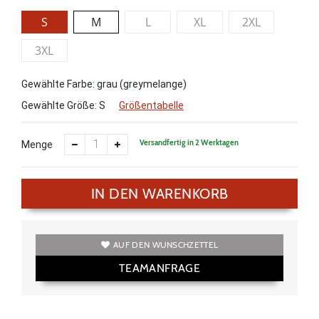
S
M
L
XL
2XL
3XL
Gewählte Farbe: grau (greymelange)
Gewählte Größe:
S
Größentabelle
Versandfertig in 2 Werktagen
Menge
IN DEN WARENKORB
AUF DEN WUNSCHZETTEL
TEAMANFRAGE