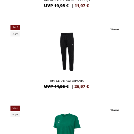
HMLGO 2.0 CHEVRON T-SHIRT S/S
UVP 19,95 €
|
11,97
€
SALE
-40%
HMLGO 2.0 SWEATPANTS
UVP 44,95 €
|
26,97
€
SALE
-40%