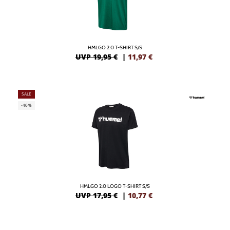
HMLGO 2.0 T-SHIRT S/S
UVP 19,95 €
|
11,97
€
SALE
-40%
HMLGO 2.0 LOGO T-SHIRT S/S
UVP 17,95 €
|
10,77
€