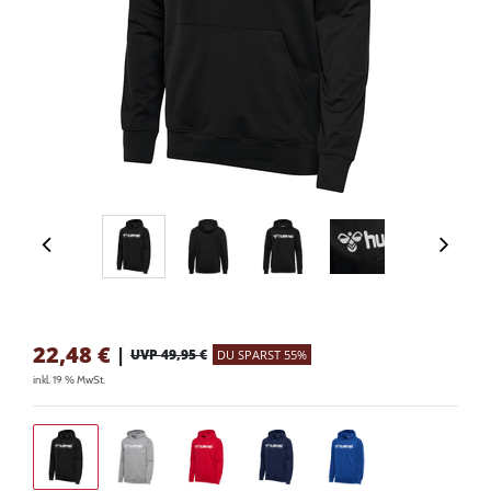
22,48
€
|
UVP 49,95 €
DU SPARST 55%
inkl. 19 % MwSt.