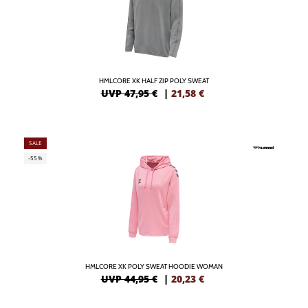
HMLCORE XK HALF ZIP POLY SWEAT
UVP 47,95 €
|
21,58
€
SALE
-55%
HMLCORE XK POLY SWEAT HOODIE WOMAN
UVP 44,95 €
|
20,23
€