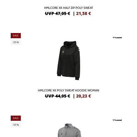
HMLCORE XK HALF ZIP POLY SWEAT
UVP 47,95 €
|
21,58
€
SALE
-55%
HMLCORE XK POLY SWEAT HOODIE WOMAN
UVP 44,95 €
|
20,23
€
SALE
-55%