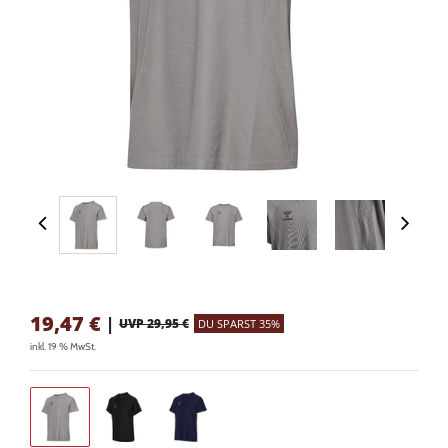
19,47
€
|
UVP 29,95 €
DU SPARST 35%
inkl. 19 % MwSt.