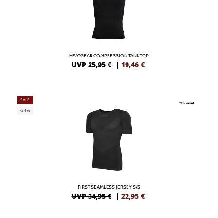
HEATGEAR COMPRESSION TANKTOP
UVP 25,95 €
|
19,46
€
SALE
-34%
FIRST SEAMLESS JERSEY S/S
UVP 34,95 €
|
22,95
€