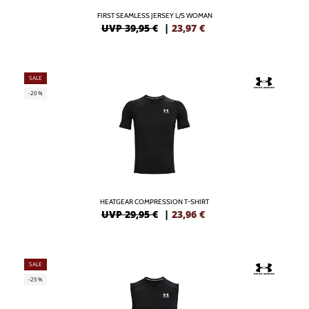
FIRST SEAMLESS JERSEY L/S WOMAN
UVP 39,95 €
|
23,97
€
SALE
-20%
HEATGEAR COMPRESSION T-SHIRT
UVP 29,95 €
|
23,96
€
SALE
-25%