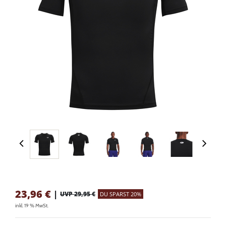
23,96
€
|
UVP 29,95 €
DU SPARST 20%
inkl. 19 % MwSt.