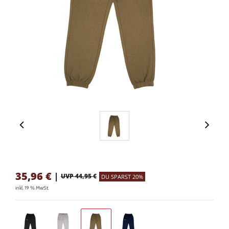
35,96
€
|
UVP 44,95 €
DU SPARST 20%
inkl. 19 % MwSt.