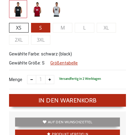
XS
S
M
L
XL
2XL
3XL
Gewählte Farbe: schwarz (black)
Gewählte Größe:
S
Größentabelle
Versandfertig in 2 Werktagen
Menge
IN DEN WARENKORB
AUF DEN WUNSCHZETTEL
PRODUKT VEREDELN