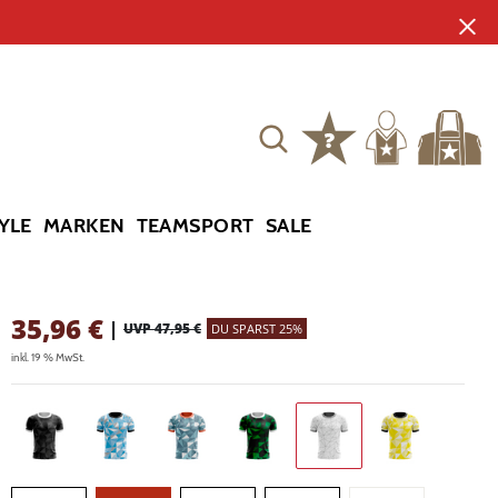
YLE
MARKEN
TEAMSPORT
SALE
35,96
€
|
UVP 47,95 €
DU SPARST 25%
inkl. 19 % MwSt.