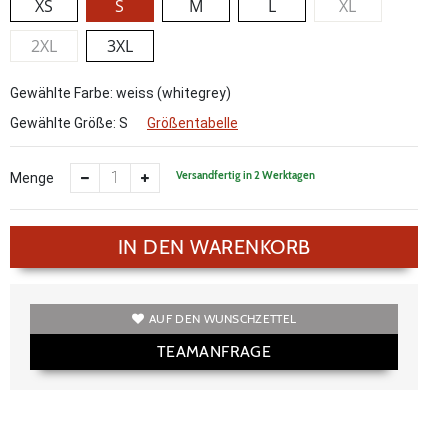
XS
S
M
L
XL
2XL
3XL
Gewählte Farbe: weiss (whitegrey)
Gewählte Größe:
S
Größentabelle
Versandfertig in 2 Werktagen
Menge
IN DEN WARENKORB
AUF DEN WUNSCHZETTEL
TEAMANFRAGE