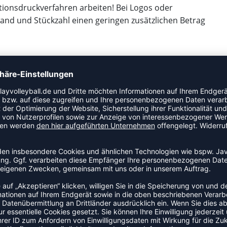
ionsdruckverfahren arbeiten! Bei Logos oder
wand und Stückzahl einen geringen zusätzlichen Betrag
ort unter
team@weplayhandball.de
oder ruft uns an,
n rechts) oder stellt eure Anfrage über unser
reuen uns auf eure Bestellungen, sowie natürlich gerne
hop. Wenn Du Interesse an einer größeren Bestellung
zu gerne über unser Teamsportformular an, schreibe uns