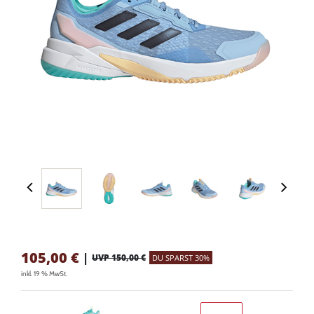
105,00
€
|
UVP 150,00 €
DU SPARST 30%
inkl. 19 % MwSt.