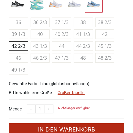
36
36 2/3
37 1/3
38
38 2/3
39 1/3
40
40 2/3
41 1/3
42
42 2/3
43 1/3
44
44 2/3
45 1/3
46
46 2/3
47 1/3
48
48 2/3
49 1/3
Gewählte Farbe: blau (globlushanavflaaqu)
Bitte wähle eine Größe
Größentabelle
Nicht länger verfügbar
Menge
IN DEN WARENKORB