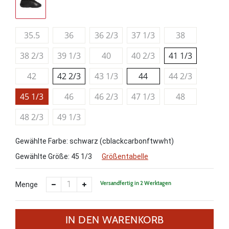
35.5
36
36 2/3
37 1/3
38
38 2/3
39 1/3
40
40 2/3
41 1/3
42
42 2/3
43 1/3
44
44 2/3
45 1/3
46
46 2/3
47 1/3
48
48 2/3
49 1/3
Gewählte Farbe: schwarz (cblackcarbonftwwht)
Gewählte Größe:
45 1/3
Größentabelle
Versandfertig in 2 Werktagen
Menge
IN DEN WARENKORB