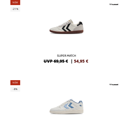
NEW
-21%
SUPER MATCH
UVP 69,95 €
|
54,95
€
NEW
-8%