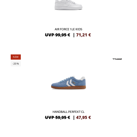
AIR FORCE 1 LE KIDS
UVP 99,95 €
|
71,21
€
NEW
-20%
HANDBALL PERFEKT CL
UVP 59,95 €
|
47,95
€