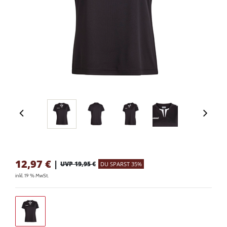
12,97
€
|
UVP 19,95 €
DU SPARST 35%
inkl. 19 % MwSt.