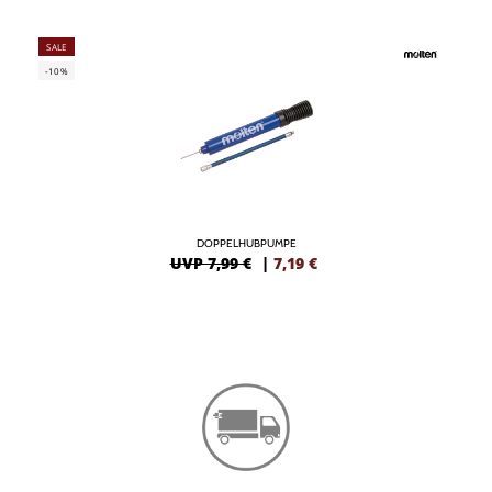
SALE
-10%
DOPPELHUBPUMPE
UVP 7,99 €
|
7,19
€