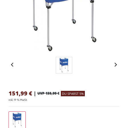
151,99
€
|
UVP 159,99 €
DU SPARST 5%
inkl. 19 % MwSt.