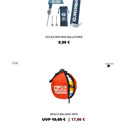
POCKETAIR MINI BALLPUMPE
9,99
€
-10%
BEACH BALLBAG WPV
UVP 19,95 €
|
17,96
€