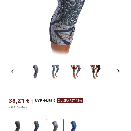
38,21
€
|
UVP 44,95 €
DU SPARST 15%
inkl. 19 % MwSt.