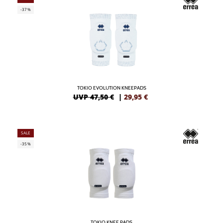
-37%
TOKIO EVOLUTION KNEEPADS
UVP 47,50 €
|
29,95
€
SALE
-35%
TOKIO KNEE PADS