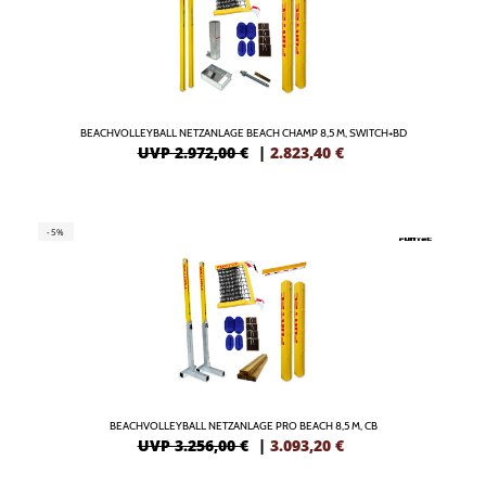
BEACHVOLLEYBALL NETZANLAGE BEACH CHAMP 8,5 M, SWITCH+BD
UVP 2.972,00 €
|
2.823,40
€
-5%
BEACHVOLLEYBALL NETZANLAGE PRO BEACH 8,5 M, CB
UVP 3.256,00 €
|
3.093,20
€