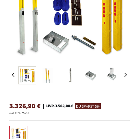
3.326,90
€
|
UVP 3.502,00 €
DU SPARST 5%
inkl. 19 % MwSt.