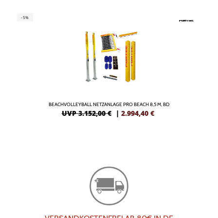
-5%
BEACHVOLLEYBALL NETZANLAGE PRO BEACH 8,5 M, BD
UVP 3.152,00 €
|
2.994,40
€