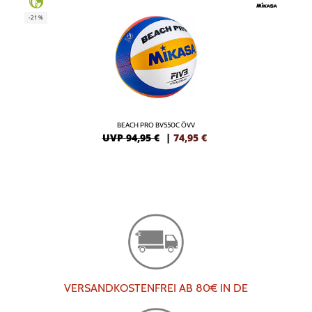
-21%
BEACH PRO BV550C ÖVV
UVP 94,95 €
|
74,95
€
VERSANDKOSTENFREI AB 80€ IN DE