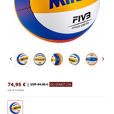
74,95
€
|
UVP 94,95 €
DU SPARST 21%
inkl. 19 % MwSt.