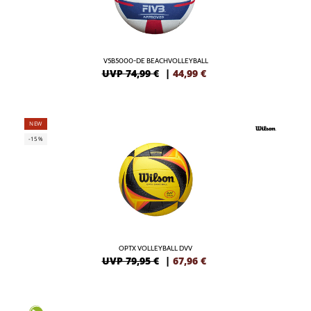
V5B5000-DE BEACHVOLLEYBALL
UVP 74,99 €
|
44,99
€
NEW
-15%
OPTX VOLLEYBALL DVV
UVP 79,95 €
|
67,96
€