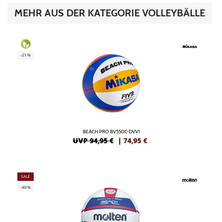
MEHR AUS DER KATEGORIE VOLLEYBÄLLE
-21%
BEACH PRO BV550C-DVV1
UVP 94,95 €
|
74,95
€
SALE
-40%