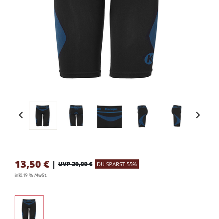
13,50
€
|
UVP 29,99 €
DU SPARST 55%
inkl. 19 % MwSt.