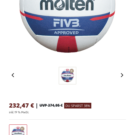
232,47
€
|
UVP 374,95 €
DU SPARST 38%
inkl. 19 % MwSt.