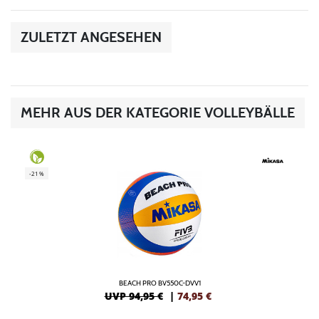
ZULETZT ANGESEHEN
MEHR AUS DER KATEGORIE VOLLEYBÄLLE
-21%
BEACH PRO BV550C-DVV1
UVP 94,95 €
|
74,95
€