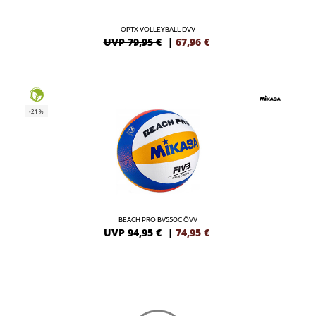
OPTX VOLLEYBALL DVV
UVP 79,95 €
|
67,96
€
-21%
BEACH PRO BV550C ÖVV
UVP 94,95 €
|
74,95
€