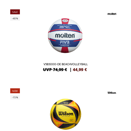
SALE
-40%
V5B5000-DE BEACHVOLLEYBALL
UVP 74,99 €
|
44,99
€
NEW
-15%