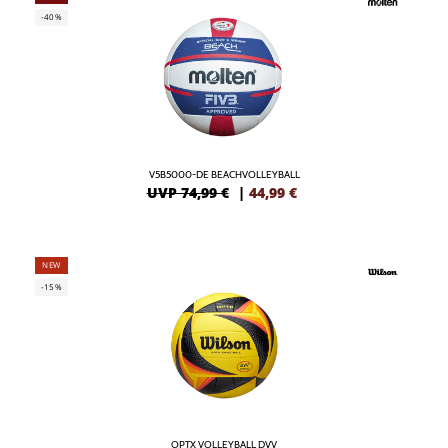
-40%
V5B5000-DE BEACHVOLLEYBALL
UVP 74,99 €
|
44,99
€
NEW
-15%
OPTX VOLLEYBALL DVV