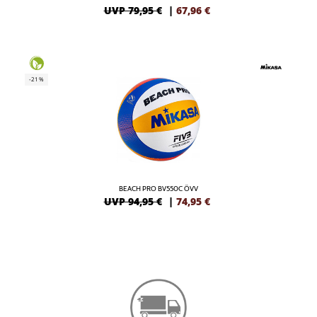
UVP 79,95 €
|
67,96
€
-21%
BEACH PRO BV550C ÖVV
UVP 94,95 €
|
74,95
€