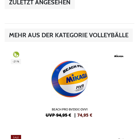
ZULETZT ANGESEHEN
MEHR AUS DER KATEGORIE VOLLEYBÄLLE
-21%
BEACH PRO BV550C-DVV1
UVP 94,95 €
|
74,95
€
SALE