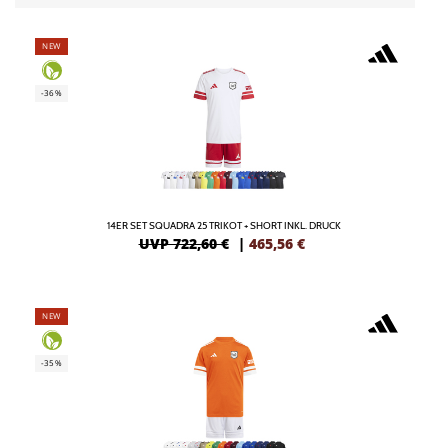
NEW
-36%
14ER SET SQUADRA 25 TRIKOT + SHORT INKL. DRUCK
UVP 722,60 €
|
465,56
€
NEW
-35%