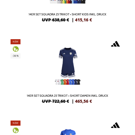
14ER SET SQUADRA 25 TRIKOT + SHORT KIDS INKL. DRUCK
UVP 638,60 €
|
415,16
€
NEW
-36%
14ER SET SQUADRA 25 TRIKOT + SHORT DAMEN INKL. DRUCK
UVP 722,60 €
|
465,56
€
NEW