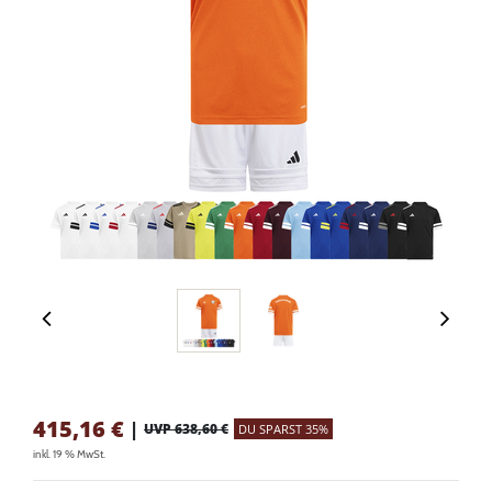
415,16
€
|
UVP 638,60 €
DU SPARST 35%
inkl. 19 % MwSt.