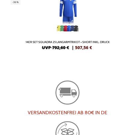
-36%
14ER SET SQUADRA 25 LANGARMTRIKOT + SHORT INKL. DRUCK
UVP 792,60 €
|
507,56
€
VERSANDKOSTENFREI AB 80€ IN DE