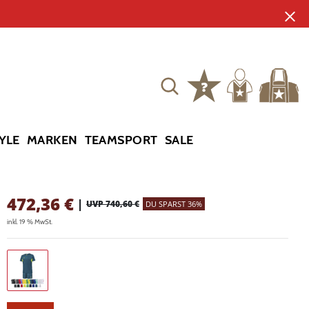
YLE
MARKEN
TEAMSPORT
SALE
472,36
€
|
UVP 740,60 €
DU SPARST 36%
inkl. 19 % MwSt.