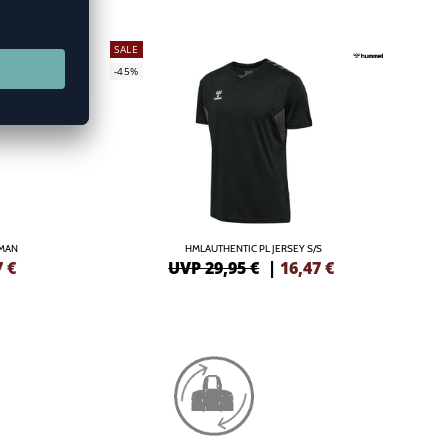
SALE
-45%
OMAN
HMLAUTHENTIC PL JERSEY S/S
7
€
UVP 29,95 €
|
16,47
€