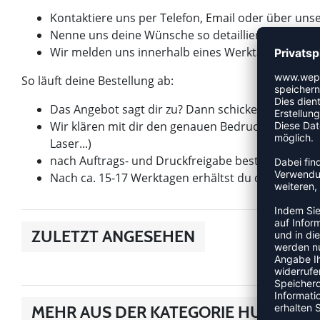
Kontaktiere uns per Telefon, Email oder über un
Nenne uns deine Wünsche so detailliert wie mögli
Wir melden uns innerhalb eines Werktages mit ei
So läuft deine Bestellung ab:
Das Angebot sagt dir zu? Dann schicken wir dir b
Wir klären mit dir den genauen Bedruckungswunsch –
Laser...)
nach Auftrags- und Druckfreigabe bestellen wir d
Nach ca. 15-17 Werktagen erhältst du deine Beste
ZULETZT ANGESEHEN
MEHR AUS DER KATEGORIE HUMMEL 