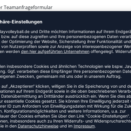
ser Teamanfrageformular
ch
nem Angebot bei dir
ei Bedarf kostenlose Muster zur Größenfindung zu
 fast alles ist möglich (Druck, Sublimation, Stick,
ie Ware und bedrucken diese
llung
AUTHENTIC