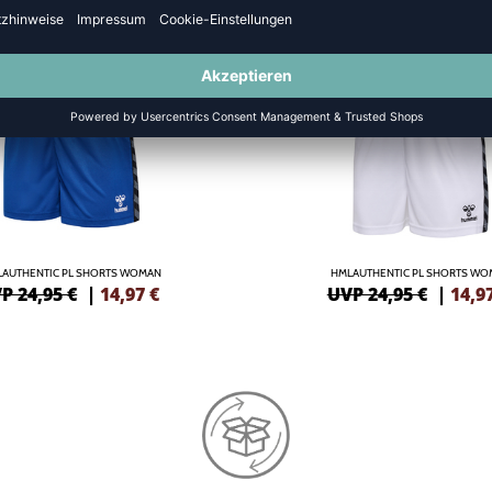
SALE
-40%
AUTHENTIC PL SHORTS WOMAN
HMLAUTHENTIC PL SHORTS W
P 24,95 €
|
14,97
€
UVP 24,95 €
|
14,9