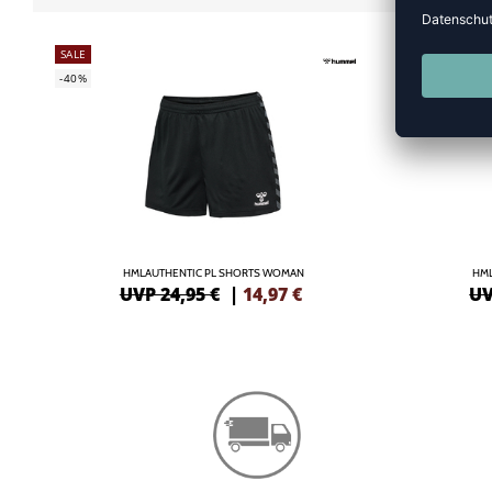
SALE
-40%
-40%
HMLAUTHENTIC PL SHORTS WOMAN
HML
UVP 24,95 €
|
14,97
€
UV