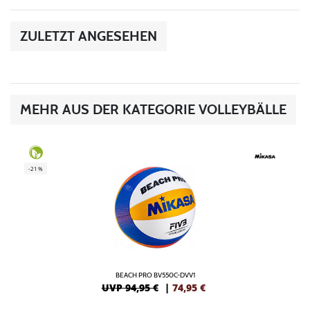
ZULETZT ANGESEHEN
MEHR AUS DER KATEGORIE VOLLEYBÄLLE
-21%
BEACH PRO BV550C-DVV1
UVP 94,95 €
|
74,95
€