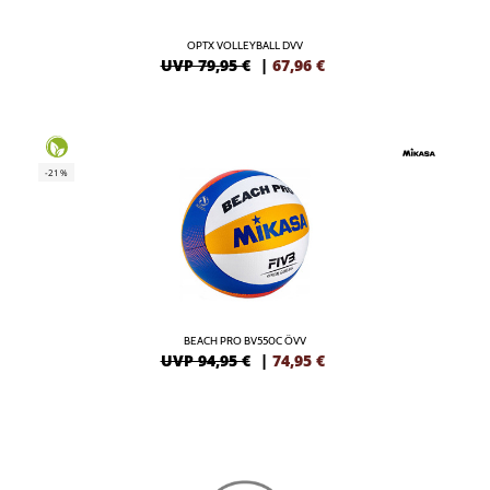
OPTX VOLLEYBALL DVV
UVP 79,95 €
|
67,96
€
-21%
BEACH PRO BV550C ÖVV
UVP 94,95 €
|
74,95
€