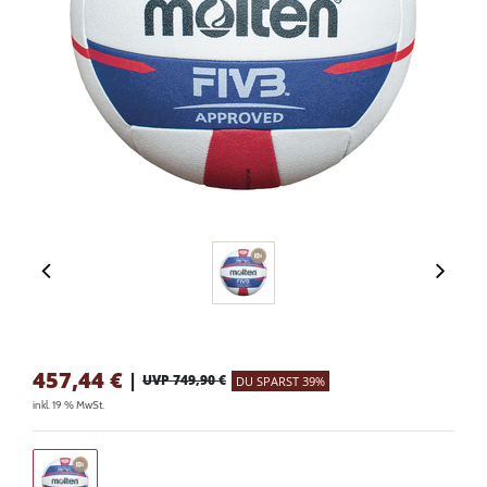
457,44
€
|
UVP 749,90 €
DU SPARST 39%
inkl. 19 % MwSt.