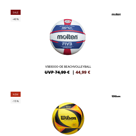
SALE
-40%
V5B5000-DE BEACHVOLLEYBALL
UVP 74,99 €
|
44,99
€
NEW
-15%