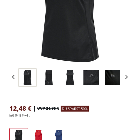
12,48
€
|
UVP 24,95 €
DU SPARST 50%
inkl. 19 % MwSt.