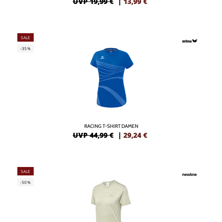
UVP 19,99 €
|
13,99
€
SALE
-35%
RACING T-SHIRT DAMEN
UVP 44,99 €
|
29,24
€
SALE
-50%