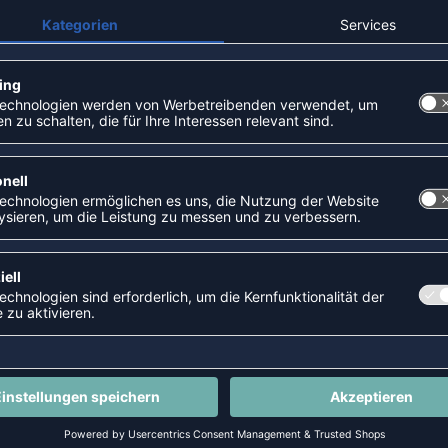
SALE
-55%
TRAINING TEE M
HMLCORE XK CORE POLY T-SHIRT
P 19,95 €
|
12,95
€
UVP 22,95 €
|
10,3