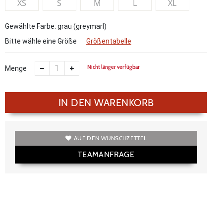
XS
S
M
L
XL
Gewählte Farbe: grau (greymarl)
Bitte wähle eine Größe
Größentabelle
Nicht länger verfügbar
Menge
IN DEN WARENKORB
AUF DEN WUNSCHZETTEL
TEAMANFRAGE