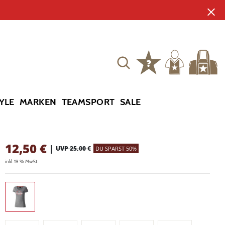
YLE
MARKEN
TEAMSPORT
SALE
12,50
€
|
UVP 25,00 €
DU SPARST 50%
inkl. 19 % MwSt.