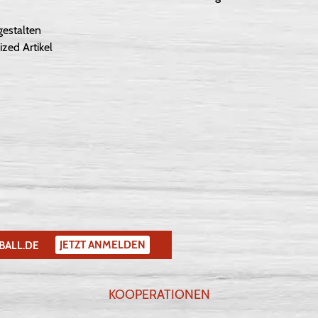
gestalten
ized Artikel
JETZT ANMELDEN
BALL.DE
KOOPERATIONEN