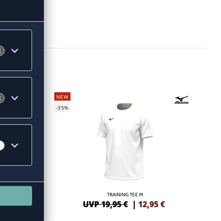
NEW
-35%
 S/S
TRAINING TEE M
3
€
UVP 19,95 €
|
12,95
€