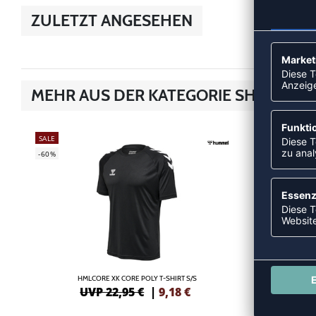
ZULETZT ANGESEHEN
MEHR AUS DER KATEGORIE SHIRTS
SALE
SALE
-60%
-35%
HMLCORE XK CORE POLY T-SHIRT S/S
UVP 22,95 €
|
9,18
€
UV