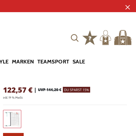
YLE
MARKEN
TEAMSPORT
SALE
122,57
€
|
UVP 144,20 €
DU SPARST 15%
inkl. 19 % MwSt.