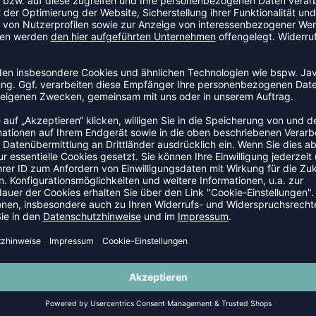
LLNETZE
-15%
L-TURNIERNETZ DVV, KEVLARSEIL, 5 MM
VOLLEYBALL-TURNIERNETZ DVV-1,