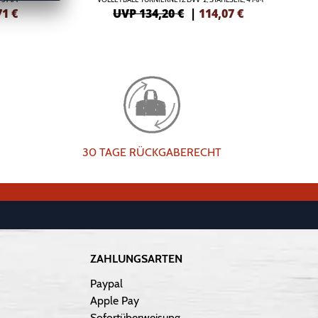
71
€
UVP 134,20 €
|
114,07
€
30 TAGE RÜCKGABERECHT
ZAHLUNGSARTEN
Paypal
Apple Pay
Sofortüberweisung