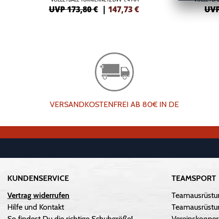
UVP 173,80 €
|
147,73
€
UVP
VERSANDKOSTENFREI AB 80€ IN DE
KUNDENSERVICE
TEAMSPORT
Vertrag widerrufen
Teamausrüstu
Hilfe und Kontakt
Teamausrüstun
So findest Du die richtige Schuhgröße!
Vereinskooper