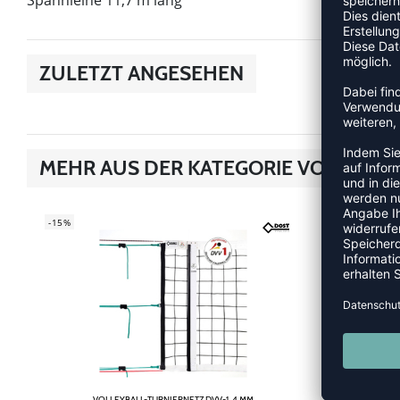
Spannleine 11,7 m lang
ZULETZT ANGESEHEN
MEHR AUS DER KATEGORIE VOLLEYBA
-15%
SALE
-15%
VOLLEYBALL-TURNIERNETZ DVV-1, 4 MM
VOLLEYBAL