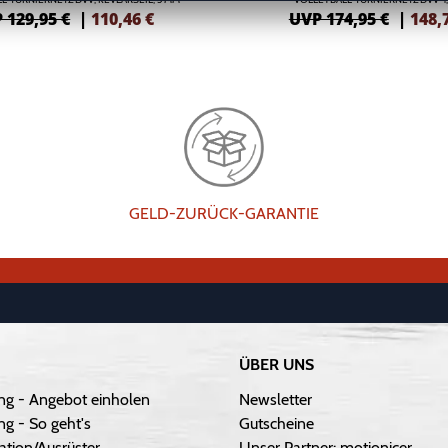
 129,95 €
|
110,46
€
UVP 174,95 €
|
148,
GELD-ZURÜCK-GARANTIE
ÜBER UNS
ng - Angebot einholen
Newsletter
g - So geht's
Gutscheine
ation/Ausrüster
Unser Partner: motionicer