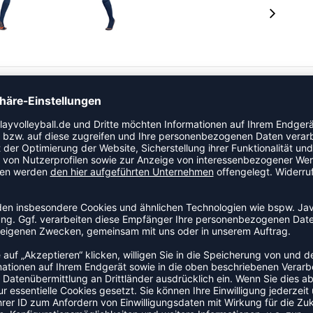
utzen. Sorgt für einen guten Sitz im Schuh und
inheit.