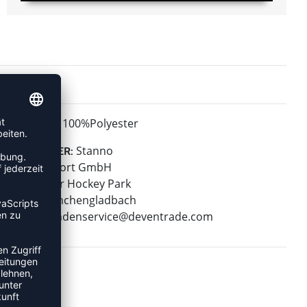
100%Polyester
MATERIAL:
Stanno
HERSTELLER:
Stanno Sport GmbH
Warsteiner Hockey Park
41179 Mönchengladbach
E-Mail:
kundenservice@deventrade.com