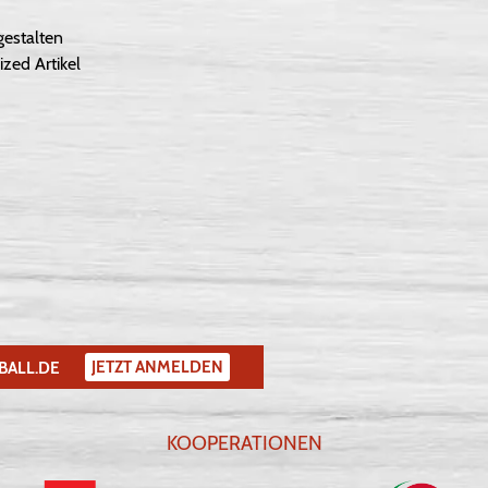
gestalten
ized Artikel
JETZT ANMELDEN
BALL.DE
KOOPERATIONEN