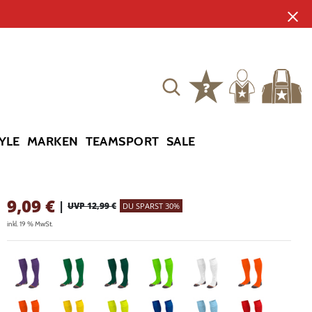
YLE
MARKEN
TEAMSPORT
SALE
9,09
€
|
UVP 12,99 €
DU SPARST 30%
inkl. 19 % MwSt.