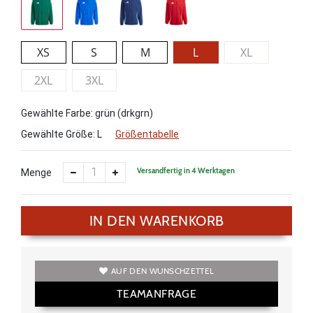
XS
S
M
L
XL
2XL
3XL
Gewählte Farbe: grün (drkgrn)
Gewählte Größe:
L
Größentabelle
Versandfertig in 4 Werktagen
Menge
IN DEN WARENKORB
AUF DEN WUNSCHZETTEL
TEAMANFRAGE