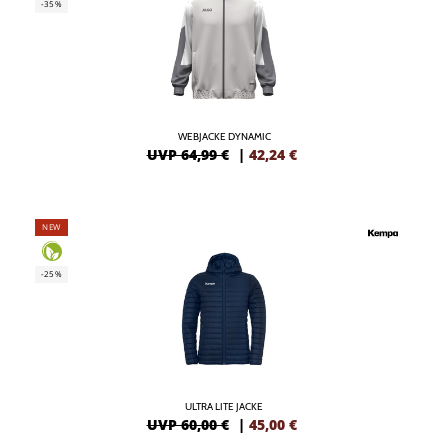
-35%
WEBJACKE DYNAMIC
UVP 64,99 €
|
42,24
€
NEW
-25%
ULTRA LITE JACKE
UVP 60,00 €
|
45,00
€