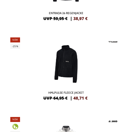
ENTRADA 26 REGENJACKE
UVP 59,95 €
|
38,97
€
NEW
-25%
HMLPULSE FLEECE JACKET
UVP 64,95 €
|
48,71
€
NEW