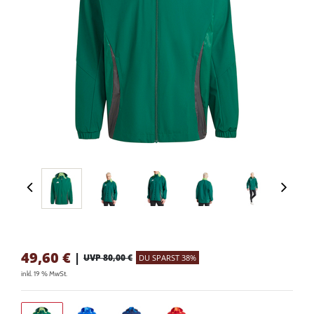
49,60
€
|
UVP 80,00 €
DU SPARST 38%
inkl. 19 % MwSt.