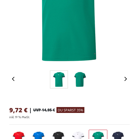
9,72
€
|
UVP 14,95 €
DU SPARST 35%
inkl. 19 % MwSt.