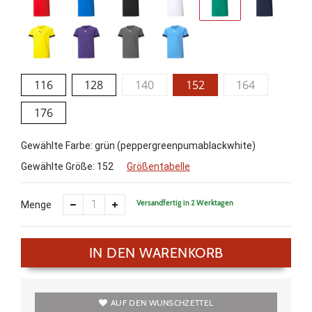
116
128
140
152
164
176
Gewählte Farbe: grün (peppergreenpumablackwhite)
Gewählte Größe:
152
Größentabelle
Versandfertig in 2 Werktagen
Menge
IN DEN WARENKORB
AUF DEN WUNSCHZETTEL