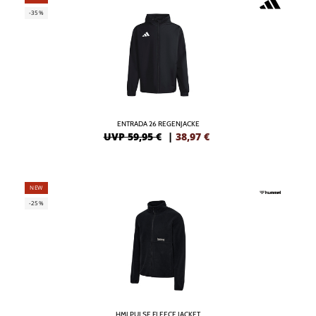
-35%
ENTRADA 26 REGENJACKE
UVP 59,95 €
|
38,97
€
NEW
-25%
HMLPULSE FLEECE JACKET