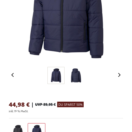
44,98
€
|
UVP 89,95 €
DU SPARST 50%
inkl. 19 % MwSt.