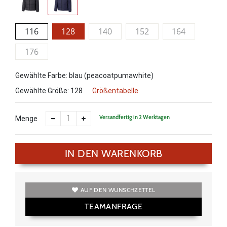
116
128
140
152
164
176
Gewählte Farbe: blau (peacoatpumawhite)
Gewählte Größe:
128
Größentabelle
Versandfertig in 2 Werktagen
Menge
IN DEN WARENKORB
AUF DEN WUNSCHZETTEL
TEAMANFRAGE