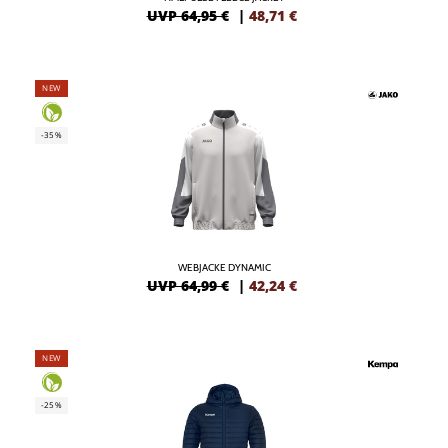
UVP 64,95 €
|
48,71
€
NEW
-35%
WEBJACKE DYNAMIC
UVP 64,99 €
|
42,24
€
NEW
-25%