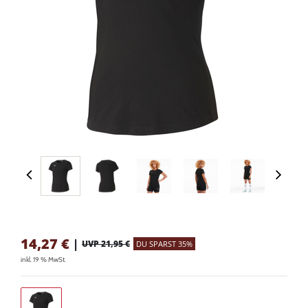
14,27
€
|
UVP 21,95 €
DU SPARST 35%
inkl. 19 % MwSt.