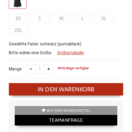
XS
S
M
L
XL
2XL
Gewählte Farbe: schwarz (pumablack)
Bitte wähle eine Größe
Größentabelle
Nicht länger verfügbar
Menge
IN DEN WARENKORB
AUF DEN WUNSCHZETTEL
TEAMANFRAGE