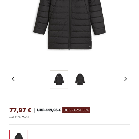
77,97
€
|
UVP 119,95 €
DU SPARST 35%
inkl. 19 % MwSt.