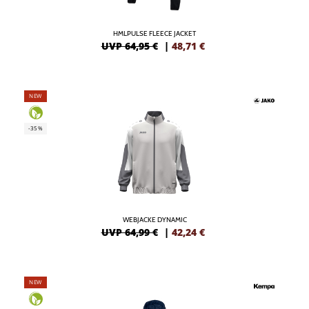
HMLPULSE FLEECE JACKET
UVP 64,95 €
|
48,71
€
NEW
-35%
WEBJACKE DYNAMIC
UVP 64,99 €
|
42,24
€
NEW