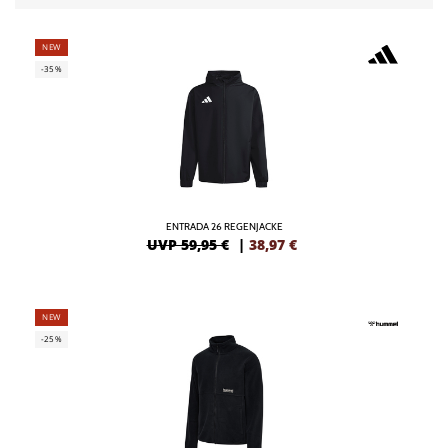
NEW
-35%
ENTRADA 26 REGENJACKE
UVP 59,95 €
|
38,97
€
NEW
-25%