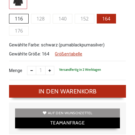
116
128
140
152
164
176
Gewählte Farbe: schwarz (pumablackpumasilver)
Gewählte Größe:
164
Größentabelle
Versandfertig in 2 Werktagen
Menge
IN DEN WARENKORB
AUF DEN WUNSCHZETTEL
TEAMANFRAGE