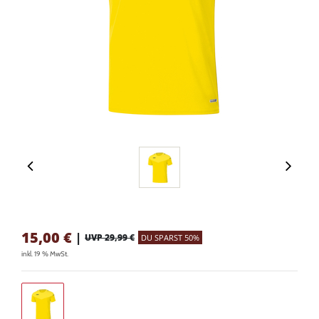
15,00
€
|
UVP 29,99 €
DU SPARST 50%
inkl. 19 % MwSt.