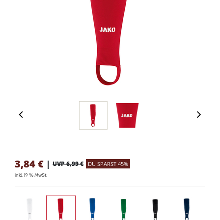
3,84
€
|
UVP 6,99 €
DU SPARST 45%
inkl. 19 % MwSt.