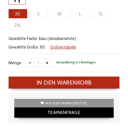
XS
S
M
L
XL
2XL
Gewählte Farbe: blau (obsidianwhite)
Gewählte Größe:
XS
Größentabelle
Versandfertig in 2 Werktagen
Menge
IN DEN WARENKORB
AUF DEN WUNSCHZETTEL
TEAMANFRAGE