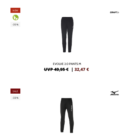
NEW
-35%
EVOLVE 2.0 PANTS M
UVP 49,95 €
|
32,47
€
SALE
-33%