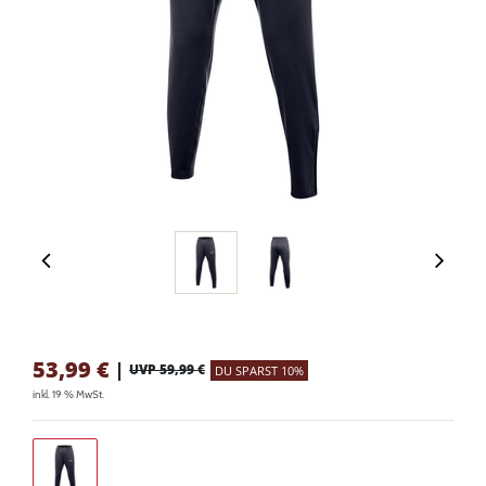
53,99
€
|
UVP 59,99 €
DU SPARST 10%
inkl. 19 % MwSt.