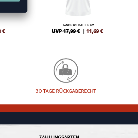
Y
TANKTOP LIGHT FLOW
3
€
UVP 17,99 €
|
11,69
€
30 TAGE RÜCKGABERECHT
ZAHLUNGSARTEN