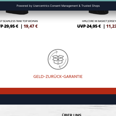
RST SEAMLESS TANK TOP WOMAN
HMLCORE XK BASKET JERSE
P 29,95 €
|
19,47
€
UVP 24,95 €
|
11,2
GELD-ZURÜCK-GARANTIE
ÜBER UNS