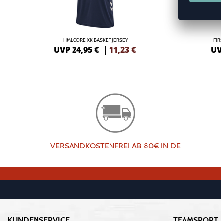
HMLCORE XK BASKET JERSEY
FI
UVP 24,95 €
|
11,23
€
UV
VERSANDKOSTENFREI AB 80€ IN DE
KUNDENSERVICE
TEAMSPORT