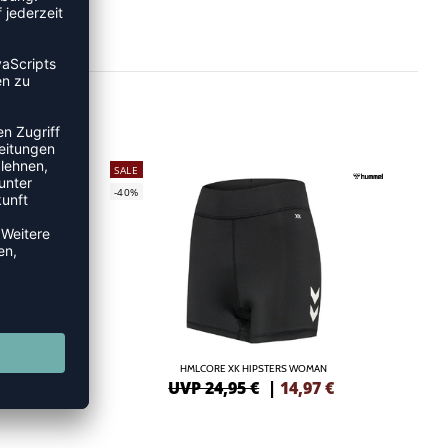
SALE
-40%
OMAN
HMLCORE XK HIPSTERS WOMAN
€
UVP 24,95 €
|
14,97
€