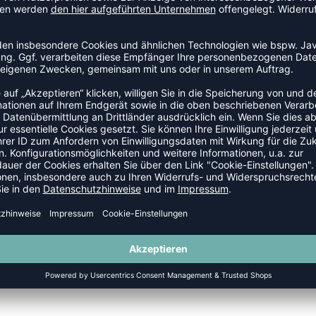
SALE
-60%
TRAD SHUKYU SHORT
HMLCORE XK POLY SHORTS W
P 20,00 €
|
13,00
€
UVP 22,95 €
|
9,18