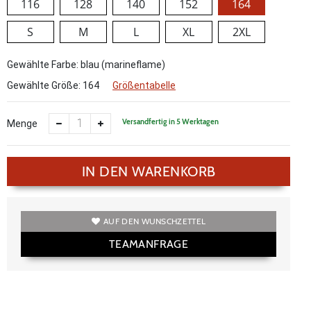
116
128
140
152
164
S
M
L
XL
2XL
Gewählte Farbe: blau (marineflame)
Gewählte Größe:
164
Größentabelle
Versandfertig in 5 Werktagen
Menge
IN DEN WARENKORB
AUF DEN WUNSCHZETTEL
TEAMANFRAGE