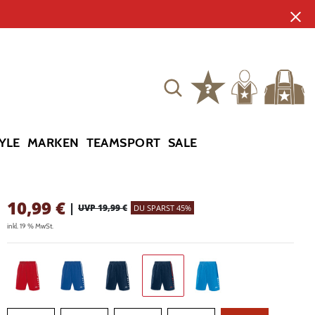
YLE
MARKEN
TEAMSPORT
SALE
10,99
€
|
UVP 19,99 €
DU SPARST 45%
inkl. 19 % MwSt.