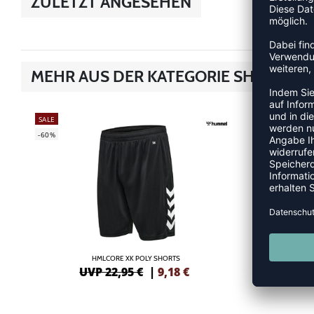
ZULETZT ANGESEHEN
MEHR AUS DER KATEGORIE SHORTS
SALE
SALE
-60%
-35%
HMLCORE XK POLY SHORTS
UVP 22,95 €
|
9,18
€
UV