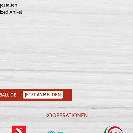
gestalten
ized Artikel
JETZT ANMELDEN
BALL.DE
KOOPERATIONEN