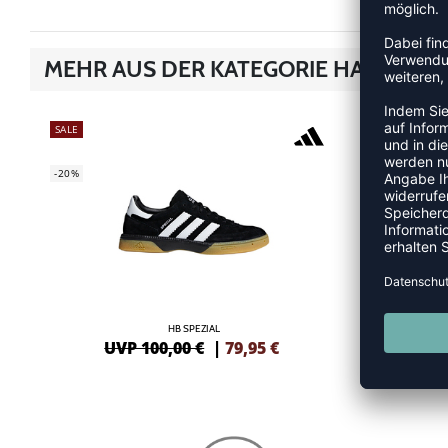
MEHR AUS DER KATEGORIE HANDBAL
SALE
-17%
-20%
HB SPEZIAL
UVP 100,00 €
|
79,95
€
UVP