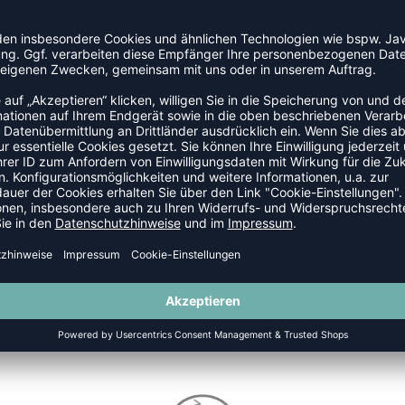
LSCHUHE
NEW
-15%
HB SPEZIAL PRO
ALL COURT
 120,00 €
|
99,95
€
UVP 59,95 €
|
50,9