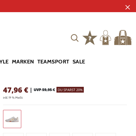
YLE
MARKEN
TEAMSPORT
SALE
47,96
€
|
UVP 59,95 €
DU SPARST 20%
inkl. 19 % MwSt.