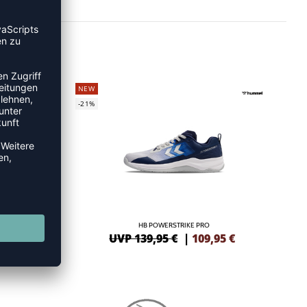
NEW
-21%
HB POWERSTRIKE PRO
6
€
UVP 139,95 €
|
109,95
€