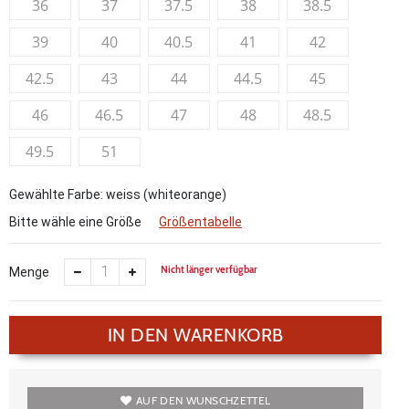
36
37
37.5
38
38.5
39
40
40.5
41
42
42.5
43
44
44.5
45
46
46.5
47
48
48.5
49.5
51
Gewählte Farbe: weiss (whiteorange)
Bitte wähle eine Größe
Größentabelle
Nicht länger verfügbar
Menge
IN DEN WARENKORB
AUF DEN WUNSCHZETTEL