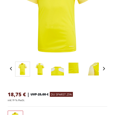
18,75
€
|
UVP 25,00 €
DU SPARST 25%
inkl. 19 % MwSt.