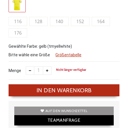
116
128
140
152
164
176
Gewählte Farbe: gelb (tmyellwhite)
Bitte wähle eine Größe
Größentabelle
Nicht länger verfügbar
Menge
IN DEN WARENKORB
AUF DEN WUNSCHZETTEL
TEAMANFRAGE