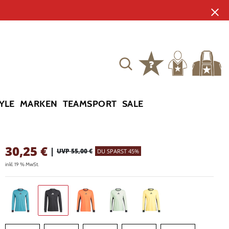
YLE
MARKEN
TEAMSPORT
SALE
30,25
€
|
UVP 55,00 €
DU SPARST 45%
inkl. 19 % MwSt.