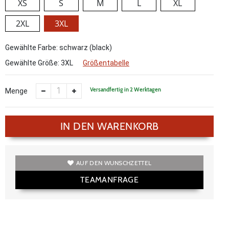
XS
S
M
L
XL
2XL
3XL
Gewählte Farbe: schwarz (black)
Gewählte Größe:
3XL
Größentabelle
Versandfertig in 2 Werktagen
Menge
IN DEN WARENKORB
AUF DEN WUNSCHZETTEL
TEAMANFRAGE