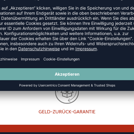
e Wahl für Schiedsrichter, die Wert auf Komfort und
nstruktion sorgt dafür, dass du dich während des Spiels
wert für jeden, der im Teamsport aktiv ist.
GELD-ZURÜCK-GARANTIE