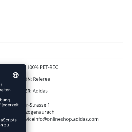
100% PET-REC
MATERIAL:
Referee
KOLLEKTION:
Adidas
HERSTELLER:
adidas AG
Adi-Dassler-Strasse 1
91074 Herzogenaurach
E-Mail:
serviceinfo@onlineshop.adidas.com