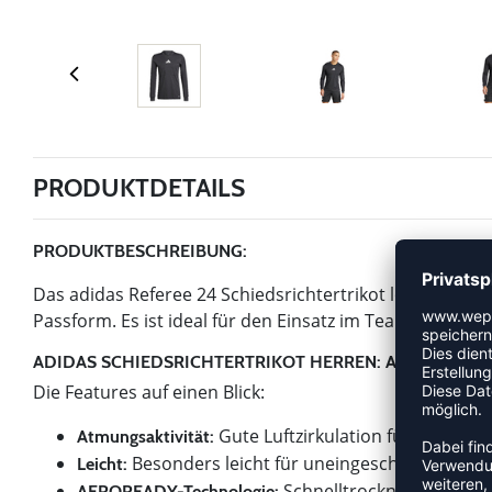
PRODUKTDETAILS
PRODUKTBESCHREIBUNG:
Das adidas Referee 24 Schiedsrichtertrikot long sleeve i
Passform. Es ist ideal für den Einsatz im Teamsport, i
ADIDAS SCHIEDSRICHTERTRIKOT HERREN: ATMUNGSAK
Die Features auf einen Blick:
Gute Luftzirkulation für ein ang
Atmungsaktivität:
Besonders leicht für uneingeschränkte Bew
Leicht:
Schnelltrocknend für opt
AEROREADY-Technologie: