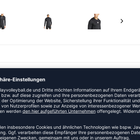
st speziell für Herren konzipiert und bietet eine normale
nsbesondere bei Matches, geeignet.
TIV UND KOMFORTABEL
enehmes Tragegefühl.
egungsfreiheit.
imalen Feuchtigkeitstransport.