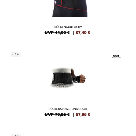
RÜCKENGURT AKTIV
UVP 44,00 €
|
37,40
€
-15%
RÜCKENSTÜTZE, UNIVERSAL
UVP 79,95 €
|
67,96
€