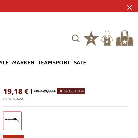
YLE
MARKEN
TEAMSPORT
SALE
19,18
€
|
UVP 29,99 €
DU SPARST 36%
inkl. 19 % MwSt.