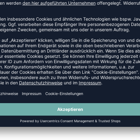
EHÖR
-10%
POCKETAIR MINI BALLPUMPE
BEACH BALLBAG WPV
9,99
€
UVP 19,95 €
|
17,9