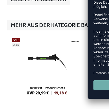
MEHR AUS DER KATEGORIE BALLZUB
SALE
NEW
-36%
PUMPE MIT LUFTDRUCKMESSER
UVP 29,99 €
|
19,18
€