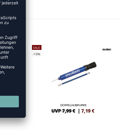
SALE
-10%
DOPPELHUBPUMPE
6
€
UVP 7,99 €
|
7,19
€