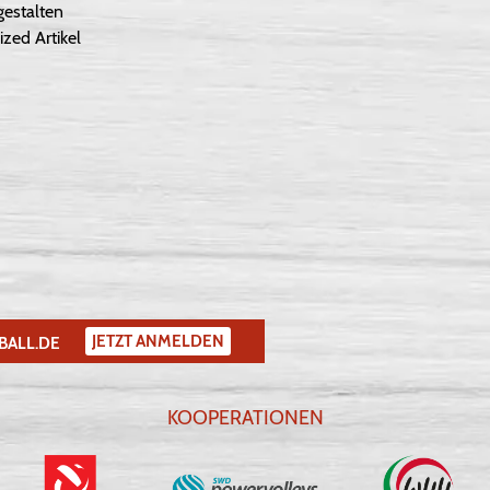
gestalten
ized Artikel
JETZT ANMELDEN
BALL.DE
KOOPERATIONEN