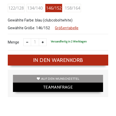
122/128
134/140
146/152
158/164
Gewählte Farbe: blau (clubcoboltwhite)
Gewählte Größe:
146/152
Größentabelle
Versandfertig in 2 Werktagen
Menge
IN DEN WARENKORB
AUF DEN WUNSCHZETTEL
TEAMANFRAGE