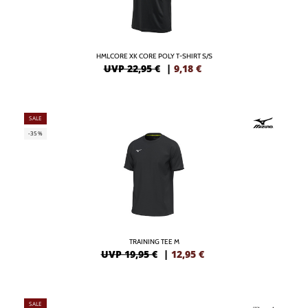
HMLCORE XK CORE POLY T-SHIRT S/S
UVP 22,95 €
|
9,18
€
SALE
-35%
TRAINING TEE M
UVP 19,95 €
|
12,95
€
SALE