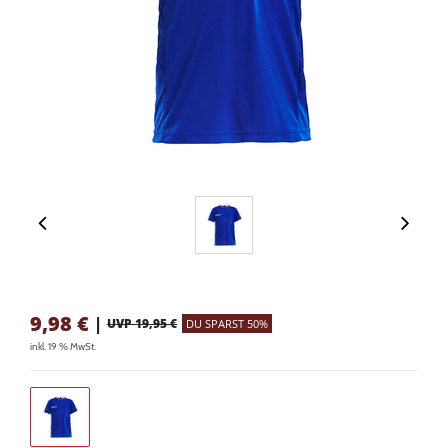
9,98
€
|
UVP 19,95 €
DU SPARST 50%
inkl. 19 % MwSt.