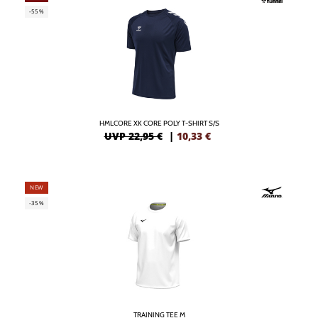
-55%
HMLCORE XK CORE POLY T-SHIRT S/S
UVP 22,95 €
|
10,33
€
NEW
-35%
TRAINING TEE M