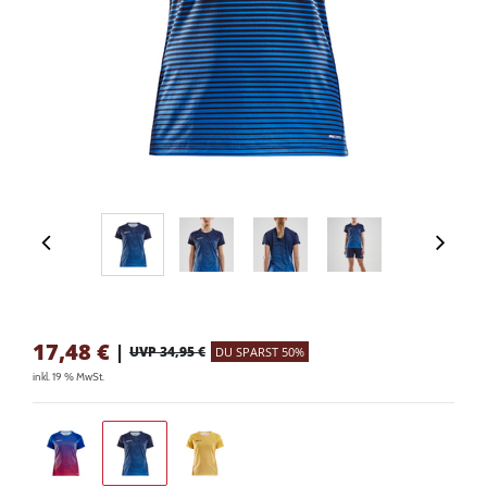
17,48
€
|
UVP 34,95 €
DU SPARST 50%
inkl. 19 % MwSt.