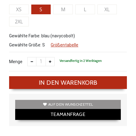
XS
S
M
L
XL
2XL
Gewählte Farbe: blau (navycobolt)
Gewählte Größe:
S
Größentabelle
Versandfertig in 2 Werktagen
Menge
IN DEN WARENKORB
AUF DEN WUNSCHZETTEL
TEAMANFRAGE