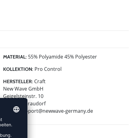
55% Polyamide 45% Polyester
MATERIAL:
Pro Control
KOLLEKTION:
Craft
HERSTELLER:
New Wave GmbH
Geigelsteinstr. 10
83080 Oberaudorf
E-Mail:
support@newwave-germany.de