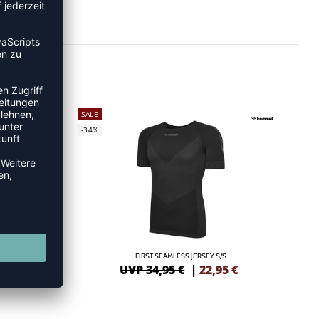
SALE
-34%
TOP
FIRST SEAMLESS JERSEY S/S
6
€
UVP 34,95 €
|
22,95
€