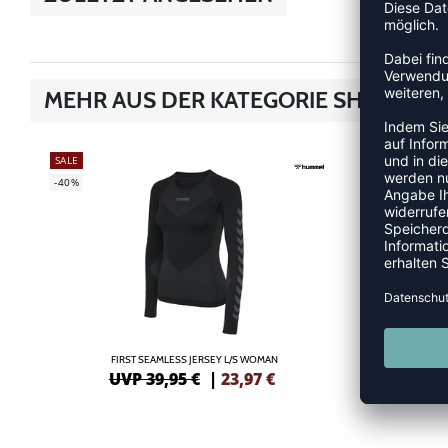
MEHR AUS DER KATEGORIE SHIRTS
SALE
SALE
-40%
-20%
FIRST SEAMLESS JERSEY L/S WOMAN
HE
UVP 39,95 €
|
23,97
€
UV