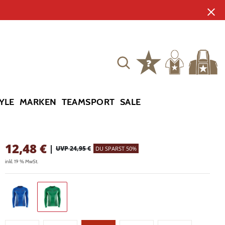
YLE
MARKEN
TEAMSPORT
SALE
12,48
€
|
UVP 24,95 €
DU SPARST 50%
inkl. 19 % MwSt.