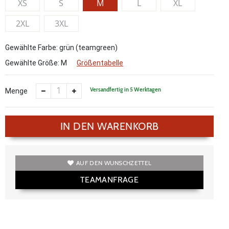
XS
S
M
L
XL
2XL
3XL
Gewählte Farbe: grün (teamgreen)
Gewählte Größe:
M
Größentabelle
Versandfertig in 5 Werktagen
Menge
IN DEN WARENKORB
AUF DEN WUNSCHZETTEL
TEAMANFRAGE