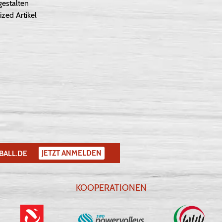
gestalten
ized Artikel
JETZT ANMELDEN
BALL.DE
KOOPERATIONEN