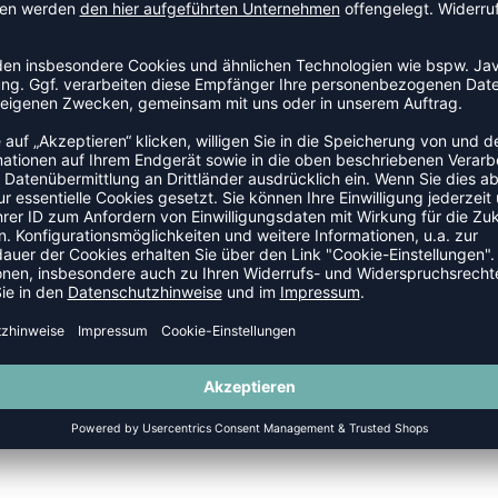
SALE
-25%
ATGEAR COMPRESSION T-SHIRT
HEATGEAR COMPRESSION TANK
P 29,95 €
|
23,96
€
UVP 25,95 €
|
19,4