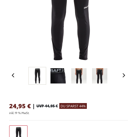
24,95
€
|
UVP 44,95 €
DU SPARST 44%
inkl. 19 % MwSt.