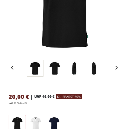
20,00
€
|
UVP 49,99 €
DU SPARST 60%
inkl. 19 % MwSt.