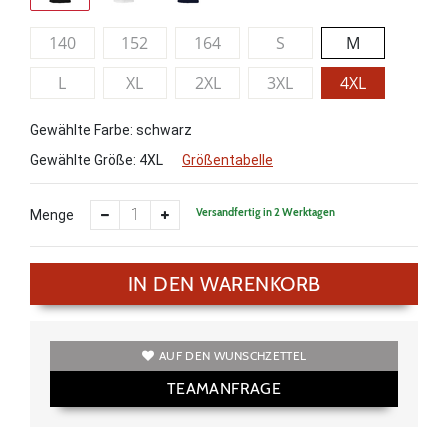
140
152
164
S
M
L
XL
2XL
3XL
4XL
Gewählte Farbe: schwarz
Gewählte Größe:
4XL
Größentabelle
Versandfertig in 2 Werktagen
Menge
IN DEN WARENKORB
AUF DEN WUNSCHZETTEL
TEAMANFRAGE