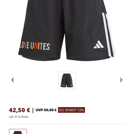
42,50
€
|
UVP 50,00 €
DU SPARST 15%
inkl. 19 % MwSt.