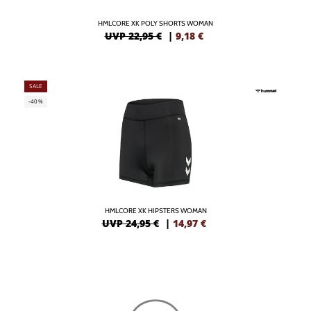
HMLCORE XK POLY SHORTS WOMAN
UVP 22,95 €
|
9,18
€
SALE
-40%
HMLCORE XK HIPSTERS WOMAN
UVP 24,95 €
|
14,97
€