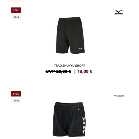
SALE
-35%
TRAD SHUKYU SHORT
UVP 20,00 €
|
13,00
€
SALE
-60%