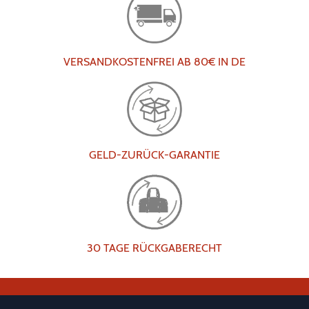
VERSANDKOSTENFREI AB 80€ IN DE
GELD-ZURÜCK-GARANTIE
30 TAGE RÜCKGABERECHT