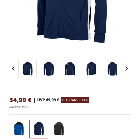
34,99
€
|
UVP 49,99 €
DU SPARST 30%
inkl. 19 % MwSt.