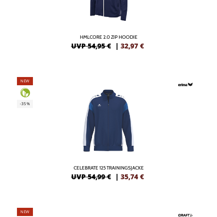
HMLCORE 2.0 ZIP HOODIE
UVP 54,95 €
|
32,97
€
NEW
-35%
CELEBRATE 125 TRAININGSJACKE
UVP 54,99 €
|
35,74
€
NEW