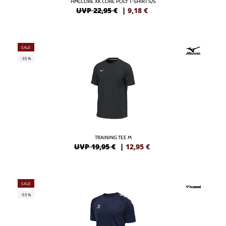
HMLCORE XK CORE POLY T-SHIRT S/S
UVP 22,95 €
|
9,18
€
SALE
-35%
TRAINING TEE M
UVP 19,95 €
|
12,95
€
SALE
-55%