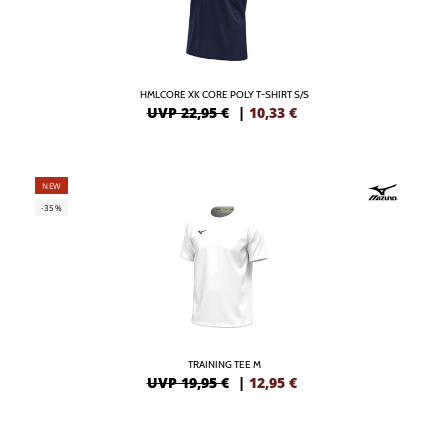
HMLCORE XK CORE POLY T-SHIRT S/S
UVP 22,95 €
|
10,33
€
NEW
-35%
TRAINING TEE M
UVP 19,95 €
|
12,95
€