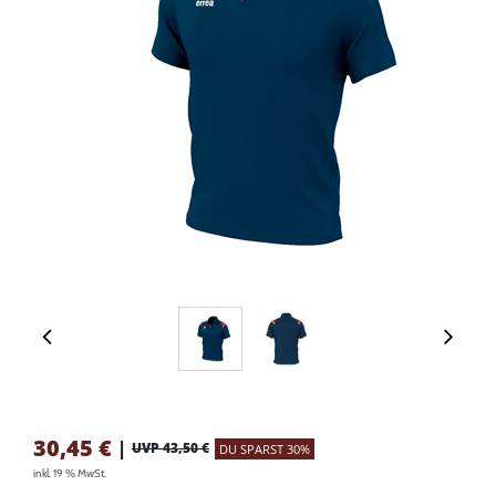
30,45
€
|
UVP 43,50 €
DU SPARST 30%
inkl. 19 % MwSt.