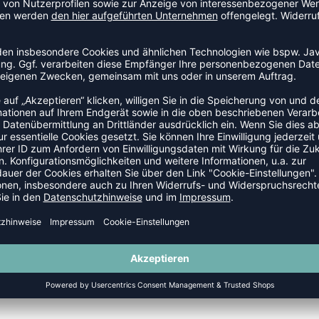
SALE
-35%
CORE XK CORE POLY T-SHIRT S/S
TRAINING TEE M
P 22,95 €
|
10,33
€
UVP 19,95 €
|
12,9