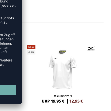
NEW
-35%
TRAINING TEE M
5
€
UVP 19,95 €
|
12,95
€