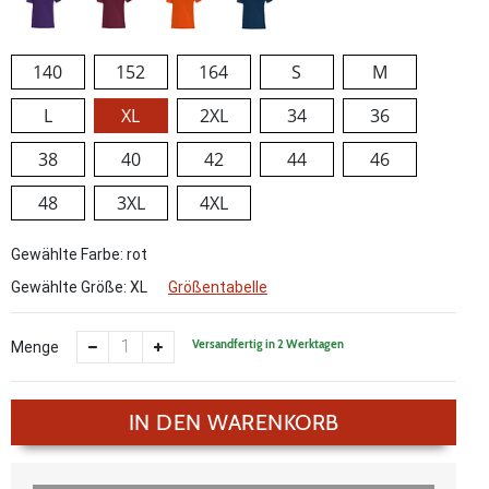
140
152
164
S
M
L
XL
2XL
34
36
38
40
42
44
46
48
3XL
4XL
Gewählte Farbe: rot
Gewählte Größe:
XL
Größentabelle
Versandfertig in 2 Werktagen
Menge
IN DEN WARENKORB