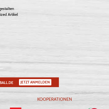
gestalten
ized Artikel
JETZT ANMELDEN
BALL.DE
KOOPERATIONEN