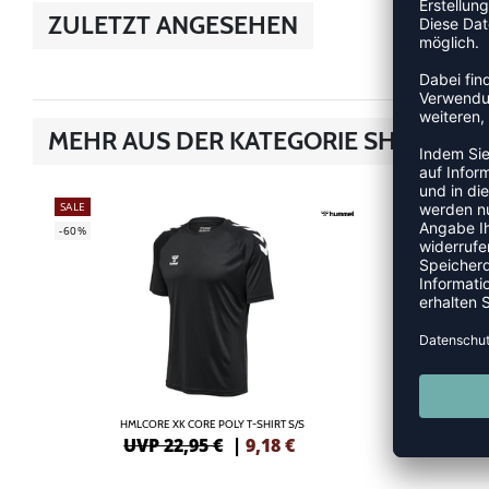
ZULETZT ANGESEHEN
MEHR AUS DER KATEGORIE SHIRTS
SALE
SALE
-60%
-55%
HMLCORE XK CORE POLY T-SHIRT S/S
HML
UVP 22,95 €
|
9,18
€
UV