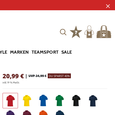
YLE
MARKEN
TEAMSPORT
SALE
20,99
€
|
UVP 34,99 €
DU SPARST 40%
inkl. 19 % MwSt.