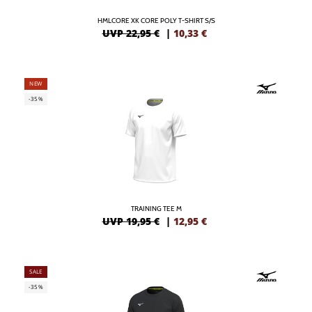
HMLCORE XK CORE POLY T-SHIRT S/S
UVP 22,95 €
|
10,33
€
NEW
-35%
TRAINING TEE M
UVP 19,95 €
|
12,95
€
SALE
-35%