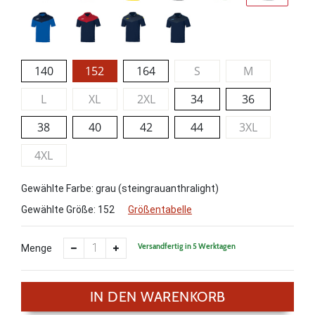
140
152
164
S
M
L
XL
2XL
34
36
38
40
42
44
3XL
4XL
Gewählte Farbe: grau (steingrauanthralight)
Gewählte Größe:
152
Größentabelle
Versandfertig in 5 Werktagen
Menge
IN DEN WARENKORB