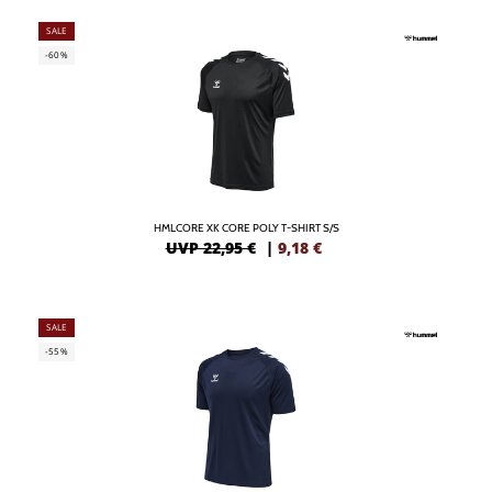
SALE
-60%
HMLCORE XK CORE POLY T-SHIRT S/S
UVP 22,95 €
|
9,18
€
SALE
-55%