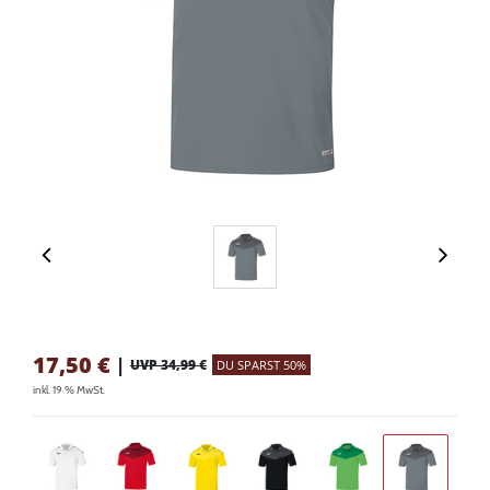
17,50
€
|
UVP 34,99 €
DU SPARST 50%
inkl. 19 % MwSt.