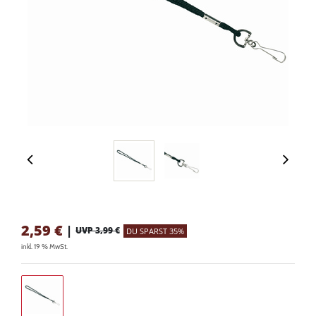
2,59
€
|
UVP 3,99 €
DU SPARST 35%
inkl. 19 % MwSt.