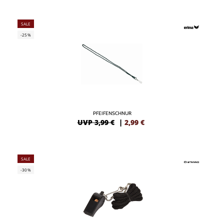
SALE
-25%
PFEIFENSCHNUR
UVP 3,99 €
|
2,99
€
SALE
-30%